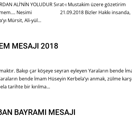
AN ALİ’NİN YOLUDUR Sırat-ı Mustakim üzere gözetirim
net eylemem…. Nesimi 21.09.2018 Bizler Hakkı insanda,
ı Mürsit, Ali-yül...
EM MESAJI 2018
nmaktır. Bakıp çar köşeye seyran eyleyen Yaraların bende İ
Yaraların bende İmam Hüseyin Kerbela’yı anmak, zülme karş
a tarihte bir kırılma...
BAN BAYRAMI MESAJI
n