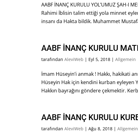
AABF İNANÇ KURULU YOL’UMUZ ŞAH-I MERD
Rahimi İblisin talim ettiği yola min
insanı da Hakta bildik. Muhammet Mustafa‘y
AABF İNANÇ KURULU MAT
tarafından
AleviWeb
|
Eyl 5, 2018
|
Allgemein
İmam Hüseyin’i anmak ! Hakkı, hakikati a
Hüseyin Hak için kendini kurban eyleyen 
Hakkın bayrağını göndere çekmektir. Kerbel
AABF İNANÇ KURULU KUR
tarafından
AleviWeb
|
Ağu 8, 2018
|
Allgemei