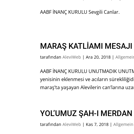
AABF İNANÇ KU
..
MARAŞ KATLİAMI MESAJI
tarafından
AleviWeb
|
Ara 20, 2018
|
Allgemei
AABF İNANÇ KURULU UNUTMADIK UNUTMAYA
yenisinin eklenmesi ve acıların sürekliliğidir
maraş’ta yaşayan Alevilerin can’larına uzan
YOL’UMUZ ŞAH-I MERDAN 
tarafından
AleviWeb
|
Kas 7, 2018
|
Allgemein