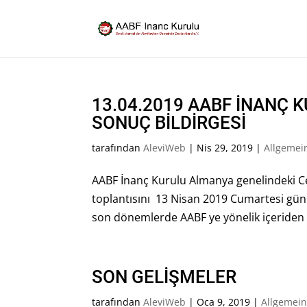
13.04.2019 AABF İNANÇ 
SONUÇ BİLDİRGESİ
tarafından
AleviWeb
|
Nis 29, 2019
|
Allgemei
AABF İnanç Kurulu Almanya genelindeki Cem
toplantısını 13 Nisan 2019 Cumartesi gü
son dönemlerde AABF ye yönelik içeriden 
SON GELİŞMELER
tarafından
AleviWeb
|
Oca 9, 2019
|
Allgemei