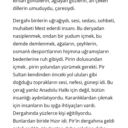
kırılan gönüllerin, ağlayan gözlerin, ah çeken
dillerin umuduydu, çaresiydi.
Dergahı binlerin uğrağıydı, sesi, sedası, sohbeti,
muhabeti Mest ederdi insanı. Bu deryadan
nasiplenmek, ondan bir yudum içmek, bu
demde demlenmek, ağaların, şeyhlerin,
osmanlı desportlarının hişmına uğramışların
bedenlerine ruh gibiydi. Pirin dolusundan
içmek , pirin yolundan yürümek gerekti. Pir
Sultan kendinden önceki yol uluları gibi
doğduğu toprakların sesi, nefesi, güneşi idi. Bu
çerağ yanlız Anadolu Halkı için değil, bütün
insanlığı aydınlatıyordu. Karanlıklardan çıkmak
için insanların bu ışığa ihtiyaçları vardı.
Dergahında yüzlerce kişi eğitiliyordu.
Bunlardan biride Hızır idi. Pir’in dergahına geldi