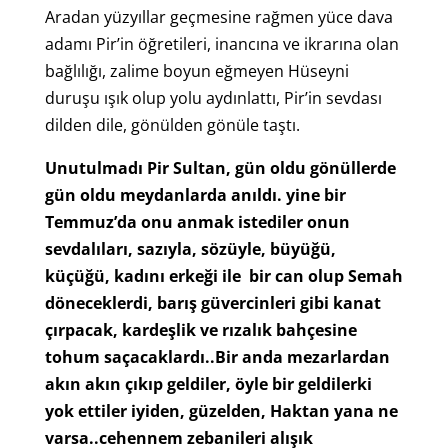
Aradan yüzyıllar geçmesine rağmen yüce dava
adamı Pir’in öğretileri, inancına ve ikrarına olan
bağlılığı, zalime boyun eğmeyen Hüseyni
duruşu ışık olup yolu aydınlattı, Pir’in sevdası
dilden dile, gönülden gönüle taştı.
Unutulmadı Pir Sultan, gün oldu gönüllerde
gün oldu meydanlarda anıldı. yine bir
Temmuz’da onu anmak istediler onun
sevdalıları, sazıyla, sözüyle, büyüğü,
küçüğü, kadını erkeği ile bir can olup Semah
döneceklerdi, barış güvercinleri gibi kanat
çırpacak, kardeşlik ve rızalık bahçesine
tohum saçacaklardı..Bir anda mezarlardan
akın akın çıkıp geldiler, öyle bir geldilerki
yok ettiler iyiden, güzelden, Haktan yana ne
varsa..cehennem zebanileri alışık