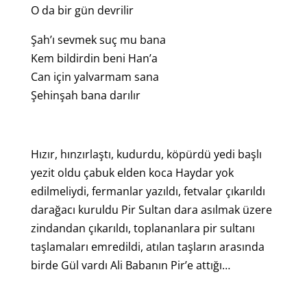
O da bir gün devrilir
Şah’ı sevmek suç mu bana
Kem bildirdin beni Han’a
Can için yalvarmam sana
Şehinşah bana darılır
Hızır, hınzırlaştı, kudurdu, köpürdü yedi başlı
yezit oldu çabuk elden koca Haydar yok
edilmeliydi, fermanlar yazıldı, fetvalar çıkarıldı
darağacı kuruldu Pir Sultan dara asılmak üzere
zindandan çıkarıldı, toplananlara pir sultanı
taşlamaları emredildi, atılan taşların arasında
birde Gül vardı Ali Babanın Pir’e attığı…