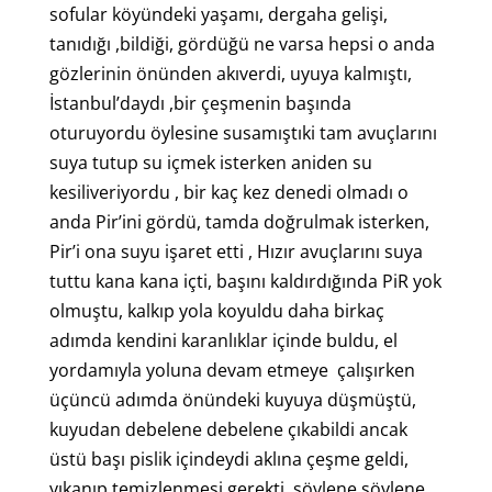
sofular köyündeki yaşamı, dergaha gelişi,
tanıdığı ,bildiği, gördüğü ne varsa hepsi o anda
gözlerinin önünden akıverdi, uyuya kalmıştı,
İstanbul’daydı ,bir çeşmenin başında
oturuyordu öylesine susamıştıki tam avuçlarını
suya tutup su içmek isterken aniden su
kesiliveriyordu , bir kaç kez denedi olmadı o
anda Pir’ini gördü, tamda doğrulmak isterken,
Pir’i ona suyu işaret etti , Hızır avuçlarını suya
tuttu kana kana içti, başını kaldırdığında PiR yok
olmuştu, kalkıp yola koyuldu daha birkaç
adımda kendini karanlıklar içinde buldu, el
yordamıyla yoluna devam etmeye çalışırken
üçüncü adımda önündeki kuyuya düşmüştü,
kuyudan debelene debelene çıkabildi ancak
üstü başı pislik içindeydi aklına çeşme geldi,
yıkanıp temizlenmesi gerekti, söylene söylene