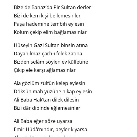
Bize de Banaz’da Pir Sultan derler
Bizi de kem kişi bellemesinler
Paşa hademine tembih eylesin
Kolum çekip elim bağlamasınlar
Hüseyin Gazi Sultan binsin atına
Dayanılmaz çarh-ı felek zatına
Bizden selâm söylen ev külfetine
Çıkıp ele karşı ağlamasınlar
Ala gözlüm zülfün kelep eylesin
Döksün mah yüzüne nikap eylesin
Ali Baba Hak’tan dilek dilesin
Bizi dâr dibinde eğlemesinler
Ali Baba eğer söze uyarsa
Emir Hüdâ’nındır, beyler kıyarsa