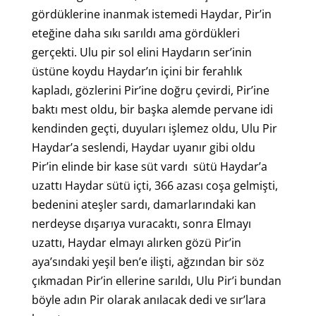
gördüklerine inanmak istemedi Haydar, Pir’in
eteğine daha sıkı sarıldı ama gördükleri
gerçekti. Ulu pir sol elini Haydarın ser’inin
üstüne koydu Haydar’ın içini bir ferahlık
kapladı, gözlerini Pir’ine doğru çevirdi, Pir’ine
baktı mest oldu, bir başka alemde pervane idi
kendinden geçti, duyuları işlemez oldu, Ulu Pir
Haydar’a seslendi, Haydar uyanır gibi oldu
Pir’in elinde bir kase süt vardı sütü Haydar’a
uzattı Haydar sütü içti, 366 azası coşa gelmişti,
bedenini ateşler sardı, damarlarındaki kan
nerdeyse dışarıya vuracaktı, sonra Elmayı
uzattı, Haydar elmayı alırken gözü Pir’in
aya’sındaki yeşil ben’e ilişti, ağzından bir söz
çıkmadan Pir’in ellerine sarıldı, Ulu Pir’i bundan
böyle adın Pir olarak anılacak dedi ve sır’lara