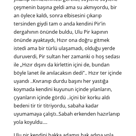
çeşmenin başına geldi ama su akmıyordu, bir
an öylece kaldı, sonra elbisesini çıkarıp
tersinden giydi tam o anda kendini Pir’in
dergahının önünde buldu, Ulu Pir kapının
önünde ayaktaydı, Hızır ona doğru gitmek
istedi ama bir türlü ulaşamadı, olduğu yerde
duruverdi, Pir sultan her zamanki o hoş sedası
ile „Hızır dışını da kirlettin içini de, bundan
böyle lanet ile anılacaksın dedi”.. Hızır ter içinde
uyandı ..Kıvranıp durdu başını her yastığa
koymada kendini kuyunun içinde yılanların,
çıyanların içinde gördü ..içini bir korku aldı
bedeni tir tir titriyordu, sabaha kadar
uyumamaya çalıştı..Sabah erkenden hazırlanıp
yola koyuldu….
Ulu pir kendini hakka adamış hak adına yola