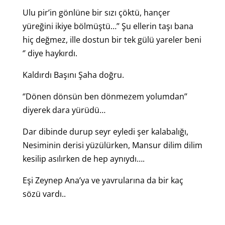
Ulu pir’in gönlüne bir sızı çöktü, hançer
yüreğini ikiye bölmüştü…’’ Şu ellerin taşı bana
hiç değmez, ille dostun bir tek gülü yareler beni
‘’ diye haykırdı.
Kaldırdı Başını Şaha doğru.
‘’Dönen dönsün ben dönmezem yolumdan’’
diyerek dara yürüdü…
Dar dibinde durup seyr eyledi şer kalabalığı,
Nesiminin derisi yüzülürken, Mansur dilim dilim
kesilip asılırken de hep aynıydı….
Eşi Zeynep Ana’ya ve yavrularına da bir kaç
sözü vardı..