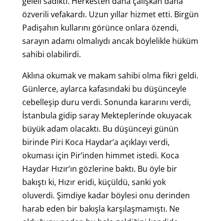
geleli sadıktı. Herkesten daha çalışkan daha
özverili vefakardı. Uzun yıllar hizmet etti. Birgün
Padişahın kullarını görünce onlara özendi,
sarayın adamı olmalıydı ancak böylelikle hüküm
sahibi olabilirdi.
Aklına okumak ve makam sahibi olma fikri geldi.
Günlerce, aylarca kafasındaki bu düşünceyle
cebelleşip duru verdi. Sonunda kararını verdi,
İstanbula gidip saray Mekteplerinde okuyacak
büyük adam olacaktı. Bu düşünceyi günün
birinde Piri Koca Haydar’a açıklayı verdi,
okuması için Pir’inden himmet istedi. Koca
Haydar Hızır’ın gözlerine baktı. Bu öyle bir
bakıştı ki, Hızır eridi, küçüldü, sanki yok
oluverdi. Şimdiye kadar böylesi onu derinden
harab eden bir bakışla karşılaşmamıştı. Ne