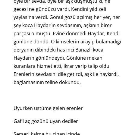
öyle bir sevda, öyle bir aşk düşmüştü ki, ne
gecesi ne gündüzü vardı. Kendini yıldızeli
yaylasına verdi. Gönül gözü açılmış her yer, her
şey koca Haydar’ın sevdasının, aşkının birer
parçası olmuştu. Evine dönmedi Haydar, Kendi
gönlüne döndü. O kimselerin arayıp bulamadığı
deryanın dibindeki has inci Banazlı koca
Haydarın gönlündeydi, Gönlüne mekan
kuranlara hizmet etti, ikrar verip talip oldu
Erenlerin sevdasını dile getirdi, aşk ile haykırdı,
bağlamasının teline dokundu,
Uyurken üstüme gelen erenler
Gafil aç gözünü uyan dediler
Serseri kalma bu cihan içinde