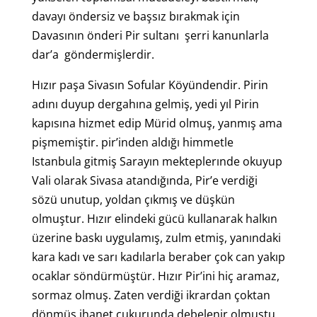
davayı öndersiz ve başsız bırakmak için
Davasının önderi Pir sultanı şerri kanunlarla
dar’a göndermişlerdir.
Hızır paşa Sivasın Sofular Köyündendir. Pirin
adını duyup dergahına gelmiş, yedi yıl Pirin
kapısına hizmet edip Mürid olmuş, yanmış ama
pişmemiştir. pir’inden aldığı himmetle
Istanbula gitmiş Sarayın mekteplerınde okuyup
Vali olarak Sivasa atandığında, Pir’e verdiği
sözü unutup, yoldan çıkmış ve düşkün
olmuştur. Hızır elindeki gücü kullanarak halkın
üzerine baskı uygulamış, zulm etmiş, yanındaki
kara kadı ve sarı kadılarla beraber çok can yakıp
ocaklar söndürmüştür. Hızır Pir’ini hiç aramaz,
sormaz olmuş. Zaten verdiği ikrardan çoktan
dönmüş ihanet çukurunda debelenir olmuştu.