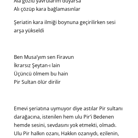
Ala gözlü yavrularım duyarsa
Alı çözüp kara bağlamasınlar
Şeriatin kara ilmiği boynuna geçirilirken sesi
arşa yükseldi
Ben Musa’yım sen Firavun
İkrarsız Şeytan-ı lain
Üçüncü ölmem bu hain
Pir Sultan ölür dirilir
Emevi şeriatına uymuyor diye astılar Pir sultanı
darağacına, istenilen hem ulu Pir’i Bedenen
hemde sesini, sevdasını yok etmekti, olmadı.
Ulu Pir halkın ozanı, Hakkın ozanıydı, ezilenin,