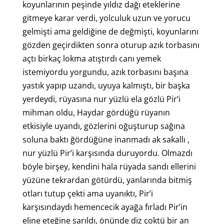
koyunlarının peşinde yıldız dağı eteklerine
gitmeye karar verdi, yolculuk uzun ve yorucu
gelmişti ama geldiğine de değmişti, koyunlarını
gözden geçirdikten sonra oturup azık torbasını
açtı birkaç lokma atıştırdı canı yemek
istemiyordu yorgundu, azık torbasını başına
yastık yapıp uzandı, uyuya kalmıştı, bir başka
yerdeydi, rüyasına nur yüzlü ela gözlü Pir’i
mihman oldu, Haydar gördüğü rüyanın
etkisiyle uyandı, gözlerini oğuşturup sağına
soluna baktı ğördüğüne inanmadı ak sakallı ,
nur yüzlü Pir’i karşısında duruyordu. Olmazdı
böyle birşey, kendini hala rüyada sandı ellerini
yüzüne tekrardan götürdü, yanlarında bitmiş
otları tutup çekti ama uyanıktı, Pir’i
karşısındaydı hemencecik ayağa fırladı Pir’in
eline eteğine sarıldı, önünde diz çoktü bir an