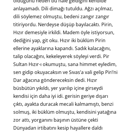
olduğunu neden bu hale geldiğini kendide
anlayamadı. Dili dimağı tutuldu. Ağzı açılmaz,
dili söylemez olmuştu, bedeni zangır zangır
titiriyordu. Nerdeyse düşüp bayılacaktı. Pirin,
Hızır demesiyle irkildi. Madem öyle istiyorsun,
dediğini yap, git oku. Hızır iki büklüm Pirin
ellerine ayaklarına kapandı. Sadık kalacağını,
talip olacağını, kekeleyerek söyleyi verdi. Pir
Sultan Hızır-ı okumuştu, sana himmet eyledim,
sen gidip okuyacaksın ve Sıvas’a vali gelip Piri’ni
Dar ağacına göndereceksin dedi. Hızır
büsbütün yıkıldı, yer yarılıp içine girseydi
kendisi için daha iyi idi. gerisin geriye dışarı
çıktı, ayakta duracak mecali kalmamıştı, benzi
solmuş, iki büklüm olmuştu, kendisini yatağına
zor attı, yorganını başının üstüne çekti
Dünyadan irtibatını kesip hayallere daldı