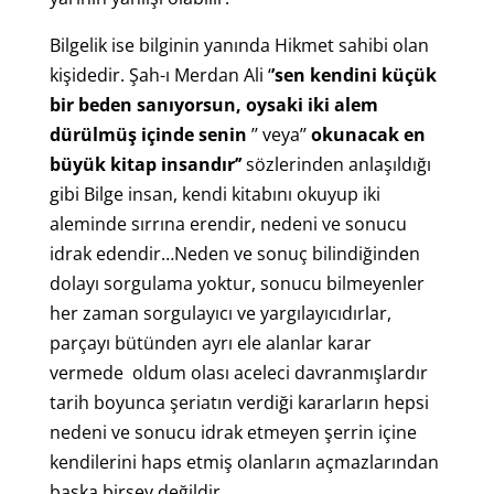
Bilgelik ise bilginin yanında Hikmet sahibi olan
kişidedir. Şah-ı Merdan Ali ‘
’sen kendini küçük
bir beden sanıyorsun, oysaki iki alem
dürülmüş içinde senin
’’ veya’’
okunacak en
büyük kitap insandır’’
sözlerinden anlaşıldığı
gibi Bilge insan, kendi kitabını okuyup iki
aleminde sırrına erendir, nedeni ve sonucu
idrak edendir…Neden ve sonuç bilindiğinden
dolayı sorgulama yoktur, sonucu bilmeyenler
her zaman sorgulayıcı ve yargılayıcıdırlar,
parçayı bütünden ayrı ele alanlar karar
vermede oldum olası aceleci davranmışlardır
tarih boyunca şeriatın verdiği kararların hepsi
nedeni ve sonucu idrak etmeyen şerrin içine
kendilerini haps etmiş olanların açmazlarından
başka birşey değildir.