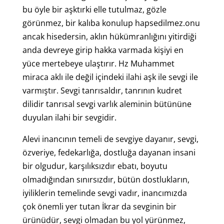
bu öyle bir aşktırki elle tutulmaz, gözle
görünmez, bir kalıba konulup hapsedilmez.onu
ancak hisedersin, aklın hükümranlığını yitirdiği
anda devreye girip hakka varmada kişiyi en
yüce mertebeye ulaştırır. Hz Muhammet
miraca aklı ile değil içindeki ilahi aşk ile sevgi ile
varmıştır. Sevgi tanrısaldır, tanrının kudret
dilidir tanrısal sevgi varlık aleminin bütününe
duyulan ilahi bir sevgidir.
Alevi inancının temeli de sevgiye dayanır, sevgi,
özveriye, fedekarlığa, dostluğa dayanan insani
bir olgudur, karşılıksızdır ebatı, boyutu
olmadığından sınırsızdır, bütün dostlukların,
iyiliklerin temelinde sevgi vadır, inancımızda
çok önemli yer tutan İkrar da sevginin bir
ürünüdür, sevgi olmadan bu yol yürünmez,