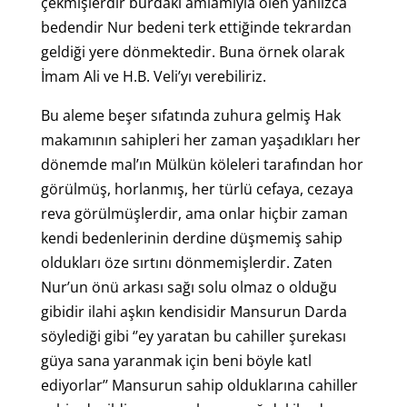
çekmişlerdir burdaki amlamıyla ölen yanlızca
bedendir Nur bedeni terk ettiğinde tekrardan
geldiği yere dönmektedir. Buna örnek olarak
İmam Ali ve H.B. Veli’yı verebiliriz.
Bu aleme beşer sıfatında zuhura gelmiş Hak
makamının sahipleri her zaman yaşadıkları her
dönemde mal’ın Mülkün köleleri tarafından hor
görülmüş, horlanmış, her türlü cefaya, cezaya
reva görülmüşlerdir, ama onlar hiçbir zaman
kendi bedenlerinin derdine düşmemiş sahip
oldukları öze sırtını dönmemişlerdir. Zaten
Nur’un önü arkası sağı solu olmaz o olduğu
gibidir ilahi aşkın kendisidir Mansurun Darda
söylediği gibi ‘’ey yaratan bu cahiller şurekası
güya sana yaranmak için beni böyle katl
ediyorlar’’ Mansurun sahip olduklarına cahiller