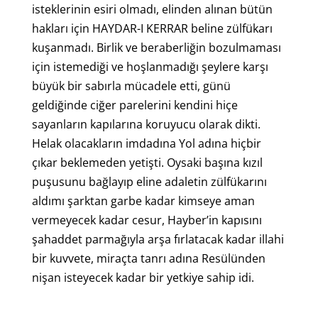
isteklerinin esiri olmadı, elinden alınan bütün
hakları için HAYDAR-I KERRAR beline zülfükarı
kuşanmadı. Birlik ve beraberliğin bozulmaması
için istemediği ve hoşlanmadığı şeylere karşı
büyük bir sabırla mücadele etti, günü
geldiğinde ciğer parelerini kendini hiçe
sayanların kapılarına koruyucu olarak dikti.
Helak olacakların imdadına Yol adına hiçbir
çıkar beklemeden yetişti. Oysaki başına kızıl
puşusunu bağlayıp eline adaletin zülfükarını
aldımı şarktan garbe kadar kimseye aman
vermeyecek kadar cesur, Hayber’in kapısını
şahaddet parmağıyla arşa fırlatacak kadar illahi
bir kuvvete, miraçta tanrı adına Resülünden
nişan isteyecek kadar bir yetkiye sahip idi.