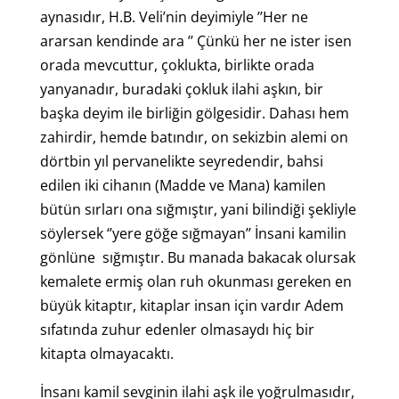
aynasıdır, H.B. Veli’nin deyimiyle ’’Her ne
ararsan kendinde ara ’’ Çünkü her ne ister isen
orada mevcuttur, çoklukta, birlikte orada
yanyanadır, buradaki çokluk ilahi aşkın, bir
başka deyim ile birliğin gölgesidir. Dahası hem
zahirdir, hemde batındır, on sekizbin alemi on
dörtbin yıl pervanelikte seyredendir, bahsi
edilen iki cihanın (Madde ve Mana) kamilen
bütün sırları ona sığmıştır, yani bilindiği şekliyle
söylersek ‘’yere göğe sığmayan’’ İnsani kamilin
gönlüne sığmıştır. Bu manada bakacak olursak
kemalete ermiş olan ruh okunması gereken en
büyük kitaptır, kitaplar insan için vardır Adem
sıfatında zuhur edenler olmasaydı hiç bir
kitapta olmayacaktı.
İnsanı kamil sevginin ilahi aşk ile yoğrulmasıdır,