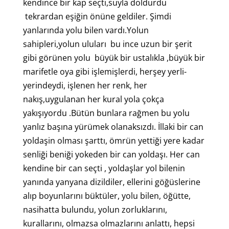
kendince bir kap seçti,suyla doldurdu
tekrardan eşiğin önüne geldiler. Şimdi
yanlarında yolu bilen vardı.Yolun
sahipleri,yolun uluları bu ince uzun bir şerit
gibi görünen yolu büyük bir ustalıkla ,büyük bir
marifetle oya gibi işlemişlerdi, herşey yerli-
yerindeydi, işlenen her renk, her
nakış,uygulanan her kural yola çokça
yakışıyordu .Bütün bunlara rağmen bu yolu
yanlız başına yürümek olanaksızdı. İllaki bir can
yoldaşin olması şarttı, ömrün yettiği yere kadar
senliği beniği yokeden bir can yoldaşı. Her can
kendine bir can seçti , yoldaşlar yol bilenin
yanında yanyana dizildiler, ellerini göğüslerine
alıp boyunlarını büktüler, yolu bilen, öğütte,
nasihatta bulundu, yolun zorluklarını,
kurallarını, olmazsa olmazlarını anlattı, hepsi