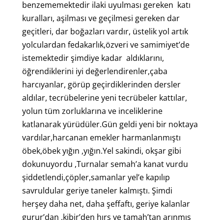
benzememektedir ilaki uyulması gereken katı
kuralları, aşilması ve geçilmesi gereken dar
geçitleri, dar boğazları vardır, üstelik yol artık
yolculardan fedakarlık,özveri ve samimiyet’de
istemektedir şimdiye kadar aldıklarını,
öğrendiklerini iyi değerlendirenler,çaba
harcıyanlar, görüp geçirdiklerinden dersler
aldılar, tecrübelerine yeni tecrübeler kattılar,
yolun tüm zorluklarına ve inceliklerine
katlanarak yürüdüler.Gün geldi yeni bir noktaya
vardılar,harcanan emekler harmanlanmıştı
öbek,öbek yığın ,yığın.Yel sakindi, okşar gibi
dokunuyordu ,Turnalar semah’a kanat vurdu
şiddetlendi,çöpler,samanlar yel’e kapılıp
savruldular geriye taneler kalmıştı. Şimdi
herşey daha net, daha şeffaftı, geriye kalanlar
gurur’dan ,kibir’den hırs ve tamah’tan arınmış