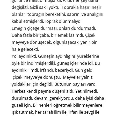
görünce mest olmuşlardı. Artık her şey daha
değişikti. Gizli saklı yoktu. Toprakla haşır, neşir
olanlar, toprağın bereketini, sabrını ve analığını
kabul etmişlerdi.Toprak olunmalıydı
Emeğin çiçeğe durması, onları durdurmadı.
Daha fazla bir çaba, bir emek lazımdı. Çiçek
meyveye dönüşecek, olgunlaşacak, yenir bir
hale gelecekti.
Yol aydınlıkti. Güneşin aydınlığını yüreklerine
öyle bir indirmişlerdiki, güneş içlerinde idi, Bu
aydınlık ilimdi, irfandı, beceriydi. Gün geldi,
çiçek meyve’ye dönüştü. Meyveler yalnız
yoldakiler için değildi. Bütünün payları vardı.
Herkes kendi payına düşeni aldı. Yetinilmedi,
durulmadı, devamı gerekiyordu, daha iyisi daha
güzeli için. Bilinenleri öğretmek bilinmeyenlere
ışık tutmak, her tarafı ilim ile, irfan ile sevgi ile