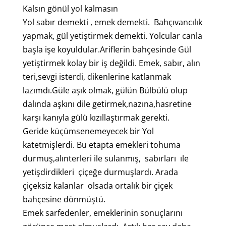
Kalsın gönül yol kalmasın
Yol sabır demekti , emek demekti. Bahçıvancılık
yapmak, gül yetiştirmek demekti. Yolcular canla
başla işe koyuldular.Ariflerin bahçesinde Gül
yetiştirmek kolay bir iş değildi. Emek, sabır, alın
teri,sevgi isterdi, dikenlerine katlanmak
lazımdı.Güle aşık olmak, gülün Bülbülü olup
dalında aşkını dile getirmek,nazına,hasretine
karşı kanıyla gülü kızıllaştırmak gerekti.
Geride küçümsenemeyecek bir Yol
katetmişlerdi. Bu etapta emekleri tohuma
durmuş,alınterleri ile sulanmış, sabırları ıle
yetişdirdikleri çiçeğe durmuşlardı. Arada
çiçeksiz kalanlar olsada ortalık bir çiçek
bahçesine dönmüştü.
Emek sarfedenler, emeklerinin sonuçlarını