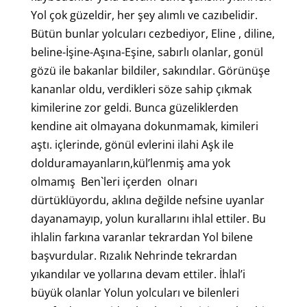
Yol çok güzeldir, her şey alımlı ve cazıbelidir.
Bütün bunlar yolcuları cezbediyor, Eline , diline,
beline-İşine-Aşına-Eşine, sabırlı olanlar, gonül
gözü ile bakanlar bildiler, sakındılar. Görünüşe
kananlar oldu, verdikleri söze sahip çıkmak
kimilerine zor geldi. Bunca güzeliklerden
kendine ait olmayana dokunmamak, kimileri
aştı. içlerinde, gönül evlerini ilahi Aşk ile
dolduramayanların,kül’lenmiş ama yok
olmamış Ben`leri içerden olnarı
dürtüklüyordu, aklına değilde nefsine uyanlar
dayanamayıp, yolun kurallarını ihlal ettiler. Bu
ihlalin farkına varanlar tekrardan Yol bilene
başvurdular. Rızalık Nehrinde tekrardan
yıkandılar ve yollarına devam ettiler. İhlal’i
büyük olanlar Yolun yolcuları ve bilenleri