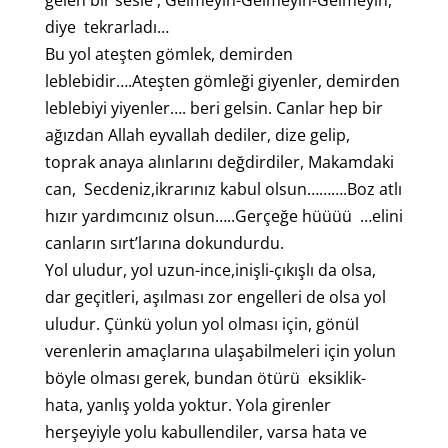
gelen bir sesle , Gelmeyin-Gelmeyin-Gelmeyin,
diye tekrarladı…
Bu yol ateşten gömlek, demirden
leblebidir….Ateşten gömleği giyenler, demirden
leblebiyi yiyenler…. beri gelsin. Canlar hep bir
ağızdan Allah eyvallah dediler, dize gelip,
toprak anaya alınlarını değdirdiler, Makamdaki
can, Secdeniz,ikrarınız kabul olsun……….Boz atlı
hızır yardımcınız olsun…..Gerçeğe hüüüü …elini
canların sırt’larına dokundurdu.
Yol uludur, yol uzun-ince,inişli-çıkışlı da olsa,
dar geçitleri, aşılması zor engelleri de olsa yol
uludur. Çünkü yolun yol olması için, gönül
verenlerin amaçlarına ulaşabilmeleri için yolun
böyle olması gerek, bundan ötürü eksiklik-
hata, yanlış yolda yoktur. Yola girenler
herşeyiyle yolu kabullendiler, varsa hata ve