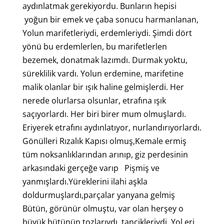
aydınlatmak gerekiyordu. Bunların hepisi
yoğun bir emek ve çaba sonucu harmanlanan,
Yolun marifetleriydi, erdemleriydi. Şimdi dört
yönü bu erdemlerlen, bu marifetlerlen
bezemek, donatmak lazımdı. Durmak yoktu,
süreklilik vardı. Yolun erdemine, marifetine
malik olanlar bir ışık haline gelmişlerdi. Her
nerede olurlarsa olsunlar, etrafına ışık
saçıyorlardı. Her biri birer mum olmuşlardı.
Eriyerek etrafını aydınlatıyor, nurlandırıyorlardı.
Gönülleri Rızalık Kapısı olmuş,Kemale ermiş
tüm noksanlıklarından arınıp, giz perdesinin
arkasındaki gerçeğe varıp Pişmiş ve
yanmışlardı.Yüreklerini ilahi aşkla
doldurmuşlardı,parçalar yanyana gelmiş
Bütün, görünür olmuştu, var olan herşey o
büyük bütünün tozlarıydı, tancikleriydi, Yol eri