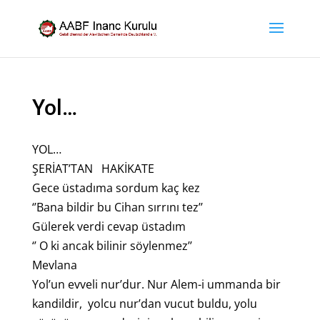
Yol…
YOL…
ŞERİAT’TAN HAKİKATE
Gece üstadıma sordum kaç kez
‘’Bana bildir bu Cihan sırrını tez’’
Gülerek verdi cevap üstadım
‘’ O ki ancak bilinir söylenmez’’
Mevlana
Yol’un evveli nur’dur. Nur Alem-i ummanda bir
kandildir, yolcu nur’dan vucut buldu, yolu