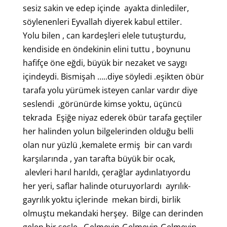
sesiz sakin ve edep içinde ayakta dinlediler,
söylenenleri Eyvallah diyerek kabul ettiler.
Yolu bilen , can kardeşleri elele tutuşturdu,
kendiside en öndekinin elini tuttu , boynunu
hafifçe öne eğdi, büyük bir nezaket ve saygı
içindeydi. Bismişah …..diye söyledi .eşikten öbür
tarafa yolu yürümek isteyen canlar vardır diye
seslendi ,görünürde kimse yoktu, üçüncü
tekrada Eşiğe niyaz ederek öbür tarafa geçtiler
her halinden yolun bilgelerinden olduğu belli
olan nur yüzlü ,kemalete ermiş bir can vardı
karşılarında , yan tarafta büyük bir ocak,
alevleri harıl harıldı, çerağlar aydınlatıyordu
her yeri, saflar halinde oturuyorlardı ayrılık-
gayrılık yoktu içlerinde mekan birdi, birlik
olmuştu mekandaki herşey. Bilge can derinden