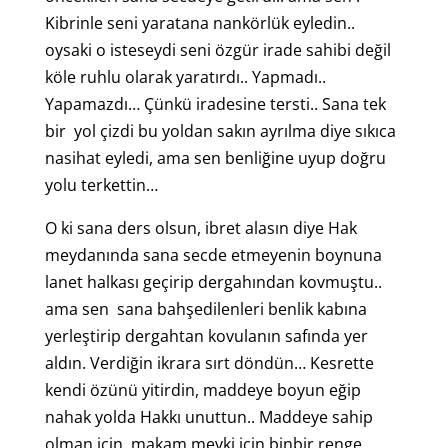
Kibrinle seni yaratana nankörlük eyledin..
oysaki o isteseydi seni özgür irade sahibi değil
köle ruhlu olarak yaratırdı.. Yapmadı..
Yapamazdı… Çünkü iradesine tersti.. Sana tek
bir yol çizdi bu yoldan sakın ayrılma diye sıkıca
nasihat eyledi, ama sen benliğine uyup doğru
yolu terkettin…
O ki sana ders olsun, ibret alasın diye Hak
meydanında sana secde etmeyenin boynuna
lanet halkası geçirip dergahından kovmuştu..
ama sen sana bahşedilenleri benlik kabına
yerleştirip dergahtan kovulanın safında yer
aldın. Verdiğin ikrara sırt döndün… Kesrette
kendi özünü yitirdin, maddeye boyun eğip
nahak yolda Hakkı unuttun.. Maddeye sahip
olman için, makam mevki için binbir renge