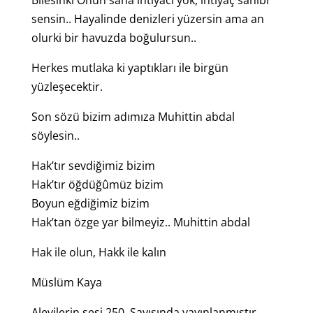
Bilesinki Onun sana ihtiyacı yok, ihtiyaç sahibi
sensin.. Hayalinde denizleri yüzersin ama an
olurki bir havuzda boğulursun..
Herkes mutlaka ki yaptıkları ile birgün
yüzleşecektir.
Son sözü bizim adımıza Muhittin abdal
söylesin..
Hak’tır sevdiğimiz bizim
Hak’tır öğdüğûmüz bizim
Boyun eğdiğimiz bizim
Hak’tan özge yar bilmeyiz.. Muhittin abdal
Hak ile olun, Hakk ile kalın
Müslüm Kaya
Alevilerin sesi 250. Sayısında yayınlanmıştır.