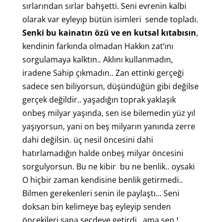
sırlarından sırlar bahşetti. Seni evrenin kalbi
olarak var eyleyıp bütün isimleri sende topladı.
Senki bu kainatın özü ve en kutsal kıtabısın
,
kendinin farkında olmadan Hakkın zat’ını
sorgulamaya kalktın.. Aklını kullanmadın,
iradene Sahip çıkmadın.. Zan ettinki gerçeği
sadece sen biliyorsun, düşündüğün gibi değilse
gerçek değildir.. yaşadığın toprak yaklaşık
onbeş milyar yaşında, sen ise bilemedin yüz yıl
yaşıyorsun, yani on beş milyarın yanında zerre
dahi değilsin. üç nesil öncesini dahi
hatırlamadığın halde onbeş milyar öncesini
sorgulyorsun. Bu ne kibir bu ne benlik.. oysaki
O hiçbir zaman kendisine benlik getirmedi..
Bilmen gerekenleri senin ile paylaştı… Seni
doksan bin kelimeye baş eyleyip senden
öncekileri sana secdeye getirdi.. ama sen !