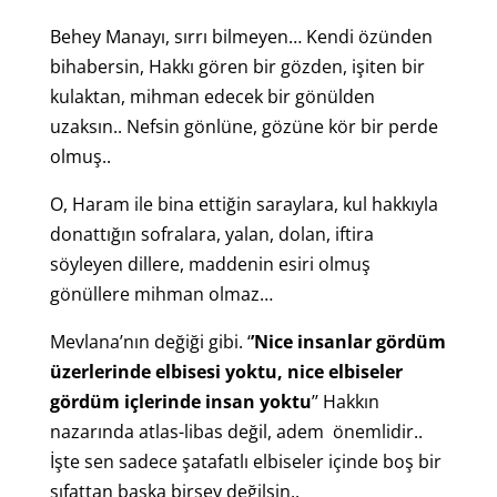
Behey Manayı, sırrı bilmeyen… Kendi özünden
bihabersin, Hakkı gören bir gözden, işiten bir
kulaktan, mihman edecek bir gönülden
uzaksın.. Nefsin gönlüne, gözüne kör bir perde
olmuş..
O, Haram ile bina ettiğin saraylara, kul hakkıyla
donattığın sofralara, yalan, dolan, iftira
söyleyen dillere, maddenin esiri olmuş
gönüllere mihman olmaz…
Mevlana’nın değiği gibi. ‘
’Nice insanlar gördüm
üzerlerinde elbisesi yoktu, nice elbiseler
gördüm içlerinde insan yoktu
’’ Hakkın
nazarında atlas-libas değil, adem önemlidir..
İşte sen sadece şatafatlı elbiseler içinde boş bir
sıfattan başka birşey değilsin..