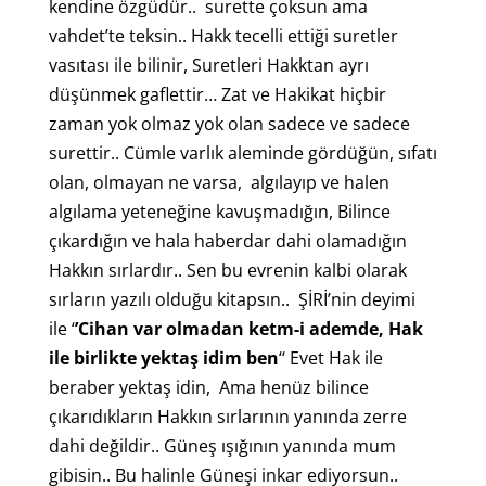
kendine özgüdür.. surette çoksun ama
vahdet’te teksin.. Hakk tecelli ettiği suretler
vasıtası ile bilinir, Suretleri Hakktan ayrı
düşünmek gaflettir… Zat ve Hakikat hiçbir
zaman yok olmaz yok olan sadece ve sadece
surettir.. Cümle varlık aleminde gördüğün, sıfatı
olan, olmayan ne varsa, algılayıp ve halen
algılama yeteneğine kavuşmadığın, Bilince
çıkardığın ve hala haberdar dahi olamadığın
Hakkın sırlardır.. Sen bu evrenin kalbi olarak
sırların yazılı olduğu kitapsın.. ŞİRİ’nin deyimi
ile ‘
’
Cihan var olmadan ketm-i ademde, Hak
ile birlikte yektaş idim ben
‘‘ Evet Hak ile
beraber yektaş idin, Ama henüz bilince
çıkarıdıkların Hakkın sırlarının yanında zerre
dahi değildir.. Güneş ışığının yanında mum
gibisin.. Bu halinle Güneşi inkar ediyorsun..