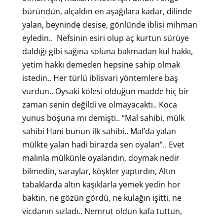
büründün, alçaldın en aşağılara kadar, dilinde
yalan, beyninde desise, gönlünde iblisi mihman
eyledin.. Nefsinin esiri olup aç kurtun sürüye
daldığı gibi sağına soluna bakmadan kul hakkı,
yetim hakkı demeden hepsine sahip olmak
istedin.. Her türlü iblisvari yöntemlere baş
vurdun.. Oysaki kölesi olduğun madde hiç bir
zaman senin değildi ve olmayacaktı.. Koca
yunus boşuna mı demişti.. “Mal sahibi, mülk
sahibi Hani bunun ilk sahibi.. Mal’da yalan
mülkte yalan hadi birazda sen oyalan”.. Evet
malınla mülkünle oyalandın, doymak nedir
bilmedin, saraylar, köşkler yaptırdın, Altın
tabaklarda altın kaşıklarla yemek yedin hor
baktın, ne gözün gördü, ne kulağın işitti, ne
vicdanın sızladı.. Nemrut oldun kafa tuttun,