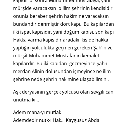
kapıdır o. sonra Muhammet mustafaya, yani
mürşide varacaksın o ilim şehrinin kendisidir
onunla beraber şehrin hakimine varacaksın
bundandır denmiştir dört kapı. Bu kapılardan
ilki ispat kapısıdır. yani doğum kapısı, son kapı
Hakka varma kapısıdır aradaki ikiside hakka
yaptığın yolculukta geçmen gereken Şah’ın ve
mürşit Muhammet Mustafanın kemalet
kapılardır. Bu iki kapıdan geçmeyince Şah-ı
merdan Alinin dolusundan içmeyince ne ilim
şehrine nede şehrin hakimine ulaşabilirsin..
Aşk deryasının gerçek yolcusu olan sevgili can
unutma ki…
Adem mana-yı mutlak
Ademdedir nutk-ı Hak.. Kaygusuz Abdal