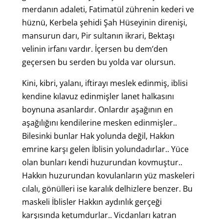
merdanın adaleti, Fatimatül zührenin kederi ve
hüznü, Kerbela şehidi Şah Hüseyinin direnişi,
mansurun darı, Pir sultanın ikrari, Bektaşı
velinin irfanı vardır. İçersen bu dem’den
geçersen bu serden bu yolda var olursun.
Kini, kibri, yalanı, iftirayı meslek edinmiş, iblisi
kendine kılavuz edinmişler lanet halkasını
boynuna asanlardır. Onlardır aşağının en
aşağılığını kendilerine mesken edinmişler..
Bilesinki bunlar Hak yolunda değil, Hakkın
emrine karşı gelen İblisin yolundadırlar.. Yüce
olan bunları kendi huzurundan kovmuştur..
Hakkın huzurundan kovulanların yüz maskeleri
cılalı, gönülleri ise karalık delhizlere benzer. Bu
maskeli İblisler Hakkın aydınlık gerçeği
karşısında ketumdurlar.. Vicdanları katran