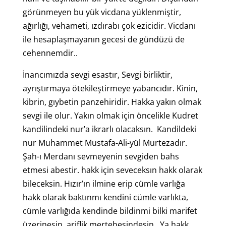
görünmeyen bu yük vicdana yüklenmiştir,
ağırlığı, vehameti, ızdırabı çok ezicidir. Vicdanı
ile hesaplaşmayanın gecesi de gündüzü de
cehennemdir..
İnancımızda sevgi esastır, Sevgi birliktir,
ayrıştırmaya ötekileştirmeye yabancıdır. Kinin,
kibrin, gıybetin panzehiridir. Hakka yakın olmak
sevgi ile olur. Yakın olmak için öncelikle Kudret
kandilindeki nur’a ikrarlı olacaksın. Kandildeki
nur Muhammet Mustafa-Ali-yül Murtezadır.
Şah-ı Merdanı sevmeyenin sevgiden bahs
etmesi abestir. hakk için seveceksın hakk olarak
bileceksin. Hızır’ın ilmine erip cümle varlığa
hakk olarak baktınmı kendini cümle varlıkta,
cümle varlığıda kendinde bildinmi bilki marifet
üzerinesin, ariflik mertebesindesin.. Ya hakk