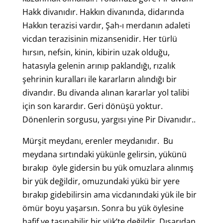
Hakk divanıdır. Hakkın divanında, didarında
Hakkın terazisi vardır, Şah-ı merdanın adaleti
vicdan terazisinin mizansenidir. Her türlü
hırsın, nefsin, kinin, kibirin uzak olduğu,
hatasıyla gelenin arınıp paklandığı, rızalık
şehrinin kuralları ile kararların alındığı bir
divandır. Bu divanda alınan kararlar yol talibi
için son karardır. Geri dönüşü yoktur.
Dönenlerin sorgusu, yargısı yine Pir Divanıdır..
Mürşit meydanı, erenler meydanıdır. Bu
meydana sırtındaki yükünle gelirsin, yükünü
bırakıp öyle gidersin bu yük omuzlara alınmış
bir yük değildir, omuzundaki yükü bir yere
bırakıp gidebilirsin ama vicdanındaki yük ile bir
ömür boyu yaşarsın. Sonra bu yük öylesine
hafif ve taşınabilir bir yük’te değildir. Dışarıdan