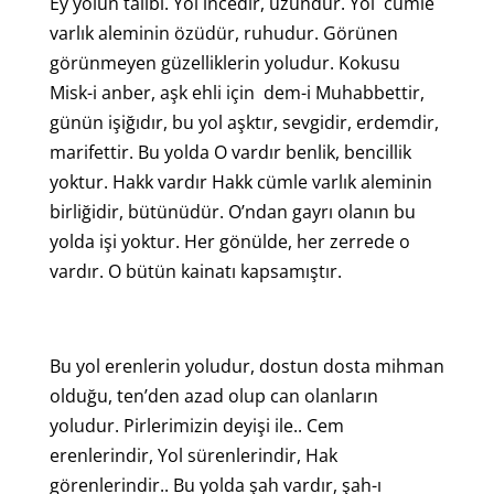
Ey yolun talibi. Yol incedir, uzundur. Yol cümle
varlık aleminin özüdür, ruhudur. Görünen
görünmeyen güzelliklerin yoludur. Kokusu
Misk-i anber, aşk ehli için dem-i Muhabbettir,
günün işiğıdır, bu yol aşktır, sevgidir, erdemdir,
marifettir. Bu yolda O vardır benlik, bencillik
yoktur. Hakk vardır Hakk cümle varlık aleminin
birliğidir, bütünüdür. O’ndan gayrı olanın bu
yolda işi yoktur. Her gönülde, her zerrede o
vardır. O bütün kainatı kapsamıştır.
Bu yol erenlerin yoludur, dostun dosta mihman
olduğu, ten’den azad olup can olanların
yoludur. Pirlerimizin deyişi ile.. Cem
erenlerindir, Yol sürenlerindir, Hak
görenlerindir.. Bu yolda şah vardır, şah-ı