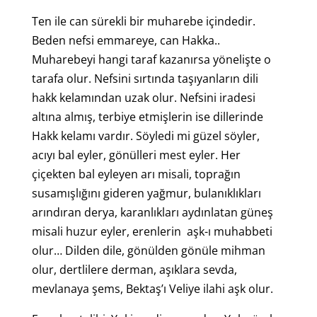
Ten ile can sürekli bir muharebe içindedir.
Beden nefsi emmareye, can Hakka..
Muharebeyi hangi taraf kazanırsa yönelişte o
tarafa olur. Nefsini sırtında taşıyanların dili
hakk kelamından uzak olur. Nefsini iradesi
altına almış, terbiye etmişlerin ise dillerinde
Hakk kelamı vardır. Söyledi mi güzel söyler,
acıyı bal eyler, gönülleri mest eyler. Her
çiçekten bal eyleyen arı misali, toprağın
susamışlığını gideren yağmur, bulanıklıkları
arındıran derya, karanlıkları aydınlatan güneş
misali huzur eyler, erenlerin aşk-ı muhabbeti
olur… Dilden dile, gönülden gönüle mihman
olur, dertlilere derman, aşıklara sevda,
mevlanaya şems, Bektaş’ı Veliye ilahi aşk olur.