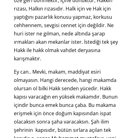
öze geri dönmektir, içine dönüktür, Hakkın
rızası, Halkın rızasıdır. Halk için ve Hak için
yaptığını pazarlık konusu yapmaz, korkusu
cehhennem, sevgisi cennet için değildir. Ne
huri ister ne gılman, nede altında şarap
ırmakları akan mekanlar ister. İstediği tek şey
Hakk ile hakk olmak vahdet deryasına
karışmaktır.
Ey can.. Mevki, makam, maddiyat esiri
olmayasın. Hangi derecede, hangi makamda
olursan ol bilki Hakk senden yücedir. Hakk
kapısı varacağın en yüksek makamdır. Bunun
içindir bunca emek bunca çaba. Bu makama
erişmek için önce doğum kapısından ispat
olacaksın sonra şaha varacaksın. Şah ilim
şehrinin kapısıdır, bütün sırlara açılan tek