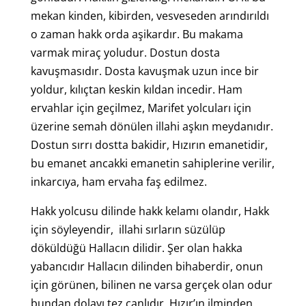
mekan kinden, kibirden, vesveseden arındırıldı
o zaman hakk orda aşikardır. Bu makama
varmak miraç yoludur. Dostun dosta
kavuşmasıdır. Dosta kavuşmak uzun ince bir
yoldur, kılıçtan keskin kıldan incedir. Ham
ervahlar için geçilmez, Marifet yolcuları için
üzerine semah dönülen illahi aşkın meydanıdır.
Dostun sırrı dostta bakidir, Hızırın emanetidir,
bu emanet ancakki emanetin sahiplerine verilir,
inkarcıya, ham ervaha faş edilmez.
Hakk yolcusu dilinde hakk kelamı olandır, Hakk
için söyleyendir, illahi sırların süzülüp
döküldüğü Hallacın dilidir. Şer olan hakka
yabancıdır Hallacın dilinden bihaberdir, onun
için görünen, bilinen ne varsa gerçek olan odur
bundan dolayı tez canlıdır, Hızır’ın ilminden