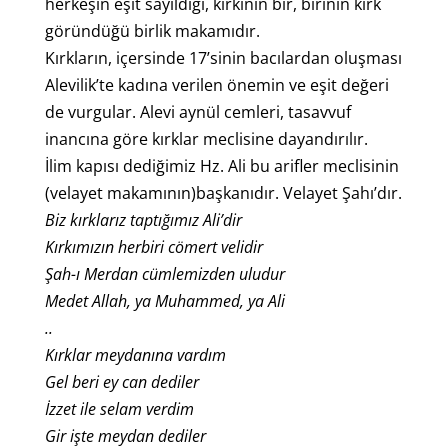
herkeşin eşit sayıldığı, kırkının bir, birinin kırk
göründüğü birlik makamıdır.
Kırkların, içersinde 17’sinin bacılardan oluşması
Alevilik’te kadına verilen önemin ve eşit değeri
de vurgular. Alevi aynül cemleri, tasavvuf
inancına göre kırklar meclisine dayandırılır.
İlim kapısı dediğimiz Hz. Ali bu arifler meclisinin
(velayet makamının)başkanıdır. Velayet Şahı’dır.
Biz kırklarız taptığımız Ali’dir
Kırkımızın herbiri cömert velidir
Şah-ı Merdan cümlemizden uludur
Medet Allah, ya Muhammed, ya Ali
..
Kırklar meydanına vardım
Gel beri ey can dediler
İzzet ile selam verdim
Gir işte meydan dediler