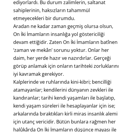
ediyorlardı. Bu durum zalimlerin, saltanat
sahiplerinin, haksızların tahammül
etmeyecekleri bir durumdu.
Aradan ne kadar zaman geçmiş olursa olsun,
On İki İmamların insanlığa yol göstericiliği
devam ettiğidir. Zaten On İki İmamların batînen
‘zaman ve mekân’ sorunu yoktur. Onlar her
daim, her yerde hazır ve nazırdırlar. Gerçeği
görüp anlamak için onların tarihteki zorluklarını
iyi kavramak gerekiyor.
Kalplerinde ve ruhlarında kini-kibri; bencilliği
atamayanlar; kendilerini dünyanın zevkleri ile
kandıranlar; tarihi kendi yaşamları ile başlatıp,
kendi yaşam süreleri ile hesaplayanlar için ise;
arkalarında bıraktıkları kirli miras insanlık alemi
için utanç vericidir. Bütün bunlara rağmen her
halûkârda On İki İmamların düşünce mayası ile