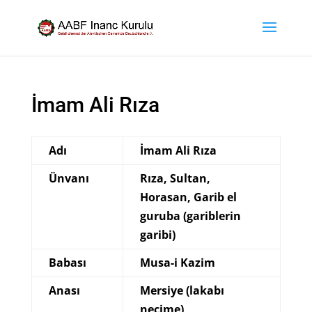
İmam Ali Rıza
Adı
İmam Ali Rıza
Ünvanı
Rıza, Sultan,
Horasan, Garib el
guruba (gariblerin
garibi)
Babası
Musa-i Kazim
Anası
Mersiye (lakabı
necime)