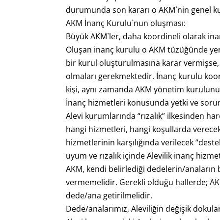
durumunda son kararı o AKM`nin genel ku
AKM İnanç Kurulu`nun oluşması:
Büyük AKM`ler, daha koordineli olarak inan
Oluşan inanç kurulu o AKM tüzüğünde yer
bir kurul oluşturulmasına karar vermişse,
olmaları gerekmektedir. İnanç kurulu koor
kişi, aynı zamanda AKM yönetim kurulunun
İnanç hizmetleri konusunda yetki ve soru
Alevi kurumlarında “rızalık” ilkesinden ha
hangi hizmetleri, hangi koşullarda verece
hizmetlerinin karşılığında verilecek “deste
uyum ve rızalık içinde Alevilik inanç hizmet
AKM, kendi belirlediği dedelerin/anaların b
vermemelidir. Gerekli olduğu hallerde; AKM
dede/ana getirilmelidir.
Dede/analarımız, Aleviliğin değişik dokuları