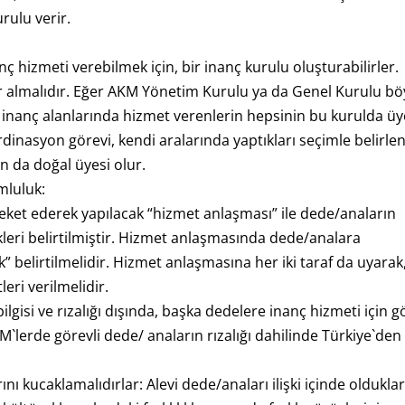
rulu verir.
ç hizmeti verebilmek için, bir inanç kurulu oluşturabilirler.
 almalıdır. Eğer AKM Yönetim Kurulu ya da Genel Kurulu bö
 inanç alanlarında hizmet verenlerin hepsinin bu kurulda üy
dinasyon görevi, kendi aralarında yaptıkları seçimle belirle
 da doğal üyesi olur.
mluluk:
reket ederek yapılacak “hizmet anlaşması” ile dede/anaların
kleri belirtilmiştir. Hizmet anlaşmasında dede/analara
k” belirtilmelidir. Hizmet anlaşmasına her iki taraf da uyarak
leri verilmelidir.
ilgisi ve rızalığı dışında, başka dedelere inanç hizmeti için g
`lerde görevli dede/ anaların rızalığı dahilinde Türkiye`den
nı kucaklamalıdırlar: Alevi dede/anaları ilişki içinde olduklar