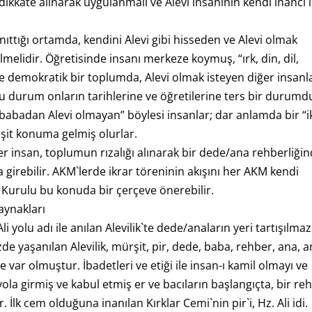
dikkate alınarak uygulanmalı ve Alevi insanının kendi inancı i
anıttığı ortamda, kendini Alevi gibi hisseden ve Alevi olmak
lmelidir. Öğretisinde insanı merkeze koymuş, “ırk, din, dil,
e demokratik bir toplumda, Alevi olmak isteyen diğer insanl
Bu durum onların tarihlerine ve öğretilerine ters bir durumd
 babadan Alevi olmayan” böylesi insanlar; dar anlamda bir “i
 eşit konuma gelmiş olurlar.
insan, toplumun rızalığı alınarak bir dede/ana rehberliği
 girebilir. AKM`lerde ikrar töreninin akışını her AKM kendi
r Kurulu bu konuda bir çerçeve önerebilir.
aynakları
yolu adı ile anılan Alevilik`te dede/anaların yeri tartışılmaz
 yaşanılan Alevilik, mürşit, pir, dede, baba, rehber, ana, 
le var olmuştur. İbadetleri ve etiği ile insan-ı kamil olmayı ve
yola girmiş ve kabul etmiş er ve bacıların başlangıçta, bir re
r. İlk cem olduğuna inanılan Kırklar Cemi`nin pir`i, Hz. Ali idi.