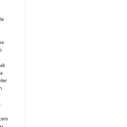
le
ma
i
mak
da
nler
en
n
 cem
ri