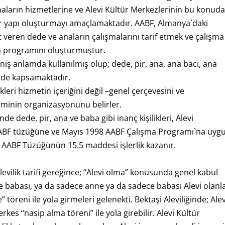
aların hizmetlerine ve Alevi Kültür Merkezlerinin bu konud
bir yapı oluşturmayı amaçlamaktadır. AABF, Almanya`daki
t veren dede ve anaların çalışmalarını tarif etmek ve çalışma
ma programını oluşturmuştur.
ş anlamda kullanılmış olup; dede, pir, ana, ana bacı, ana
ni de kapsamaktadır.
leri hizmetin içeriğini değil –genel çerçevesini ve
timinin organizasyonunu belirler.
 dede, pir, ana ve baba gibi inanç kişilikleri, Alevi
AABF tüzüğüne ve Mayıs 1998 AABF Çalışma Programı`na uyg
 AABF Tüzüğünün 15.5 maddesi işlerlik kazanır.
evilik tarifi gereğince; “Alevi olma” konusunda genel kabul
 ve babası, ya da sadece anne ya da sadece babası Alevi olanl
” töreni ile yola girmeleri gelenekti. Bektaşi Aleviliğinde; Alev
es “nasip alma töreni” ile yola girebilir. Alevi Kültür