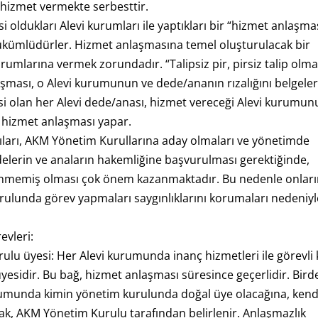
e hizmet vermekte serbesttir.
 oldukları Alevi kurumları ile yaptıkları bir “hizmet anlaşma
e yükümlüdürler. Hizmet anlaşmasına temel oluşturulacak bir
umlarına vermek zorundadır. “Talipsiz pir, pirsiz talip olma
ması, o Alevi kurumunun ve dede/ananın rızalığını belgeler
esi olan her Alevi dede/anası, hizmet vereceği Alevi kurumun
ak hizmet anlaşması yapar.
ları, AKM Yönetim Kurullarına aday olmaları ve yönetimde
delerin ve anaların hakemliğine başvurulması gerektiğinde,
delenmemiş olması çok önem kazanmaktadır. Bu nedenle onları
urulunda görev yapmaları saygınlıklarını korumaları nedeniyl
evleri:
lu üyesi: Her Alevi kurumunda inanç hizmetleri ile görevli k
sidir. Bu bağ, hizmet anlaşması süresince geçerlidir. Bird
urumunda kimin yönetim kurulunda doğal üye olacağına, kend
arak, AKM Yönetim Kurulu tarafından belirlenir. Anlaşmazlık