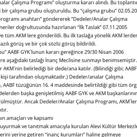
alar Çalışma Programı” oluşturma kararı alındı. Bu toplant
gili bir çalışma grubu oluşturuldu. Bu “çalışma grubu” 02.05.2
 programı anahtarı” göndererek “Dedeler/Analar Çalışma
neriler doğrultusunda hazırlanan “İlk Taslak” 07.11.2005
ve tüm AKM lere gönderildi. Bu ilk taslağa yönelik AKM lerde
ılı görüş ve bir çok sözlü görüş bildirildi.
bu” AABF GYK`lunun kararı gereğince 29/30 Nisan 2006
re aşağıdaki taslağı İnanç Meclisine sunmayı benimsemiştir
KM`nin belirlediği bir dede/ana katılır. (Bilindiği gibi; AABF
 kişi tarafından oluşmaktadır.) Dedeler/analar Çalışma
, AABF tüzüğünün 16. 4 maddesinde belirtildiği gibi tüm ör
 dedelerden başka genişletilmiş AABF GYK ve AKM başkanlarını
görülmüştür. Ancak Dedeler/Analar Çalışma Programı, AKM`le
tır.
nın amaçları ve kapsamı
 duyurmak ve tanıtmak amacıyla kurulan Alevi Kültür Merkezle
erini yerine getiren “inanç kurumları” haline gelmeye