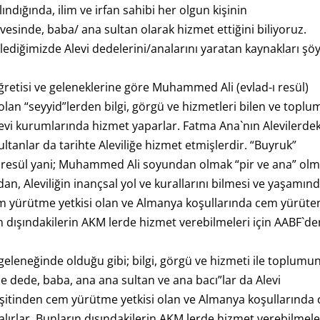
lındığında, ilim ve irfan sahibi her olgun kişinin
rçevesinde, baba/ ana sultan olarak hizmet ettiğini biliyoruz.
ediğimizde Alevi dedelerini/analarını yaratan kaynakları şöy
 öğretisi ve geleneklerine göre Muhammed Ali (evlad-ı resül)
an “seyyid”lerden bilgi, görgü ve hizmetleri bilen ve toplu
levi kurumlarında hizmet yaparlar. Fatma Ana`nın Alevilerdek
ltanlar da tarihte Aleviliğe hizmet etmişlerdir. “Buyruk”
ad-ı resül yani; Muhammed Ali soyundan olmak “pir ve ana” ol
ndan, Aleviliğin inançsal yol ve kurallarını bilmesi ve yaşamın
m yürütme yetkisi olan ve Almanya koşullarında cem yürüte
rın dışındakilerin AKM lerde hizmet verebilmeleri için AABF`d
şi geleneğinde olduğu gibi; bilgi, görgü ve hizmeti ile toplumu
me dede, baba, ana ana sultan ve ana bacı”lar da Alevi
şitinden cem yürütme yetkisi olan ve Almanya koşullarında
 alırlar. Bunların dışındakilerin AKM lerde hizmet verebilmele