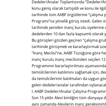
Dedeler/Analar Toplantısında “Dedeler/An
konu geniş olarak tartışıldı ve konu ile il
tarihinde tüm AABF örgütlerine “çalışma
Programı”na yönelik görüş istedi. Gelen ö
tarihinde yeniden inanç kurulu üyelerine 
dedelerden 10 dan fazla kapsamlı olarak yaz
Bu görüşleri gözden geçiren “çalışma gru
tarihinde görüşmek ve kararlaştırmak üze
“İnanç Meclisi”ne, AABF Tüzüğüne göre her A
inanç kurulu inanç meclisinden seçilen 12
Programının kararlaştırılması aşamasında
temsilcilerinin katılımını sağlamak için,
da temsilcilerinin katılmaları da uygun 
gelen dedeler/analar tarafından oylanacak
I. AABF Dedeler/Analar Çalışma Programı
Son 15 yıldır Alevi kimliğini tüm dünyaya
aynı zamanda Alevilerin inanç gereksiniml