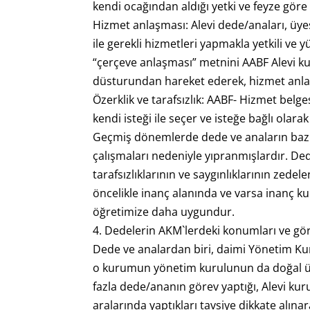
kendi ocağından aldığı yetki ve feyze gör
Hizmet anlaşması: Alevi dede/anaları, üyesi
ile gerekli hizmetleri yapmakla yetkili v
“çerçeve anlaşması” metnini AABF Alevi kur
düsturundan hareket ederek, hizmet anlaş
Özerklik ve tarafsızlık: AABF- Hizmet belg
kendi isteği ile seçer ve isteğe bağlı olar
Geçmiş dönemlerde dede ve anaların bazı
çalışmaları nedeniyle yıpranmışlardır. De
tarafsızlıklarının ve saygınlıklarının ze
öncelikle inanç alanında ve varsa inanç k
öğretimize daha uygundur.
4. Dedelerin AKM`lerdeki konumları ve gör
Dede ve analardan biri, daimi Yönetim Kuru
o kurumun yönetim kurulunun da doğal üye
fazla dede/ananın görev yaptığı, Alevi k
aralarında yaptıkları tavsiye dikkate alın