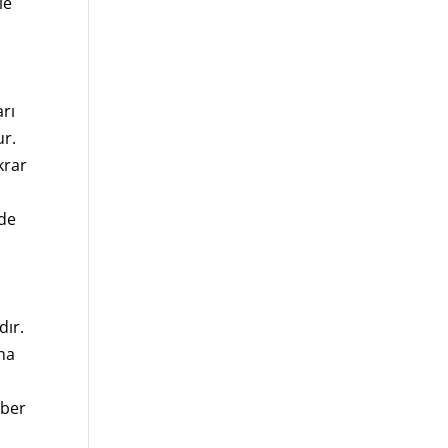
le
arı
ur.
krar
nde
dır.
ana
hber