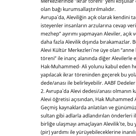
Merkezlerinde “ikrar töreni” yeni koşullar 
olan bağı kurumsallaştırılmalıdır.
Avrupa`da, Aleviliğin açık olarak kendini t
isteyenler insanların arzularına cevap veri
mezhep” ayırımı yapmayan Aleviler, açık v
daha fazla Alevilik dışında bırakamazlar. 
Alevi Kültür Merkezleri`ne üye olan “anne
töreni” ile inanç alanında diğer Alevilerle
Hak-Muhammed- Ali yolunu kabul eden her 
yapılacak ikrar töreninden geçerek bu yola
dede/anası ile belirleyebilir. AABF Dedele
2. Avrupa`da Alevi dedesi/anası olmanın k
Alevi öğretisi açısından, Hak Muhammed Ali 
Geçmiş kaynaklarda anlatılan ve günümüzde
sultan gibi adlarla adlandırılan önderleri i
birliğe ulaşmayı amaçlayan Alevilik`te, bu 
(pir) yardımı ile yürüyebileceklerine inanılı