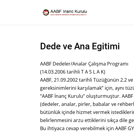
Dede ve Ana Egitimi
AABF Dedeler/Analar Çalışma Programı
(14.03.2006 tarihli T A S L A K)
AABF, 21.09.2002 tarihli Tüzüğünün 2.2 ve 2
gereksinimlerini karşılamak” için, aynı tüz
“AABF İnanç Kurulu” oluşturmuştur. AABF 
(dedeler, analar, pirler, babalar ve rehberl
bütünlük içinde hizmet vermek istedikleri
belirlenmesini arzu ettiklerini sıkça dile g
Bu ihtiyaca cevap verebilmek için AABF GYK 