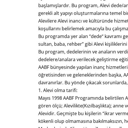
başlamışlardır. Bu program, Alevi dede/an
gerekli alt yapıyı oluşturmalarına temel 
Alevilere Alevi inancı ve kültüründe hizme
koşullarını belirlemek amacıyla bu çalış
Bu programda yer alan “dede“ kavramı geni
sultan, baba, rehber” gibi Alevi kişilikleri
Bu program, dedelerinin ve anaların verdik
dedelere/analara verilecek geliştirme eği
AABF bünyesinde yapılan inanç hizmetlerinde
öğretisinden ve geleneklerinden başka, 
davranırlar. Bu yönde çıkacak sorunlarda,
1. Alevi olma tarifi:
Mayıs 1998 AABF Programında belirtilen Al
gören ölçü; Alevilikte(Kızılbaşlıkta); anne
Alevidir. Geçmişte bu kişilerin “ikrar verme
kökenli olup olmamasına bakılmaksızın, herk