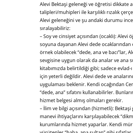
Alevi Bektaşi geleneği ve öğretisi dikkate a
talipleri/muhipleri ile karşılıklı rızalık çe
Alevi geleneğini ve şu andaki durumu incel
sıralayabiliriz:
– Soy ve cinsiyet açısından (ocaklı): Alevi
soyuna dayanan Alevi dede ocaklarından ol
örnek olabilecek “dede, ana ve bacı”lar, A
sevgisine uygun olarak da analar ve ana su
kitabımızda belirtildiği gibi; sadece evl
için yeterli değildir. Alevi dede ve anaları
uygulaması beklenir. Kendi ocağından Ce
“dede, ana” sıfatını kullanabilirler. Bunla
hizmet belgesi almış olmaları gerekir.
– İlim ve bilgi açısından (hizmetli): Bekta
manevi ihtiyaçlarını karşılayabilecek “dik
kurumlarında hizmet yaparlar. Kendi mür
yürütenler “baba, ana sultan” gibi sıfatlar