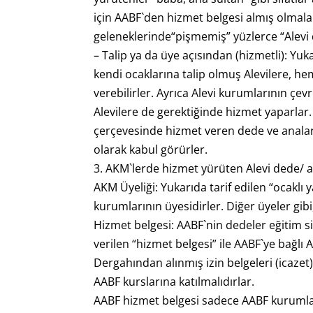
için AABF`den hizmet belgesi almış olmala
geleneklerinde“pişmemiş” yüzlerce “Alevi 
– Talip ya da üye açısından (hizmetli): Yuk
kendi ocaklarına talip olmuş Alevilere, h
verebilirler. Ayrıca Alevi kurumlarının ç
Alevilere de gerektiğinde hizmet yaparlar.
çerçevesinde hizmet veren dede ve analar,
olarak kabul görürler.
3. AKM`lerde hizmet yürüten Alevi dede/ an
AKM Üyeliği: Yukarıda tarif edilen “ocaklı 
kurumlarının üyesidirler. Diğer üyeler gibi
Hizmet belgesi: AABF`nin dedeler eğitim s
verilen “hizmet belgesi” ile AABF`ye bağlı
Dergahından alınmış izin belgeleri (icaze
AABF kurslarına katılmalıdırlar.
AABF hizmet belgesi sadece AABF kurumları