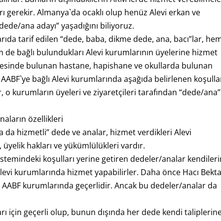
rı gerekir. Almanya`da ocaklı olup henüz Alevi erkan ve
dede/ana adayı” yaşadığını biliyoruz.
arıda tarif edilen “dede, baba, dikme dede, ana, bacı”lar, he
em de bağlı bulundukları Alevi kurumlarının üyelerine hizmet
evresinde bulunan hastane, hapishane ve okullarda bulunan
 AABF`ye bağlı Alevi kurumlarında aşağıda belirlenen koşulla
 o kurumların üyeleri ve ziyaretçileri tarafından “dede/ana”
aların özellikleri
ya da hizmetli” dede ve analar, hizmet verdikleri Alevi
, üyelik hakları ve yükümlülükleri vardır.
istemindeki koşulları yerine getiren dedeler/analar kendiler
 Alevi kurumlarında hizmet yapabilirler. Daha önce Hacı Bekt
t) AABF kurumlarında geçerlidir. Ancak bu dedeler/analar da
 için geçerli olup, bunun dışında her dede kendi taliplerin