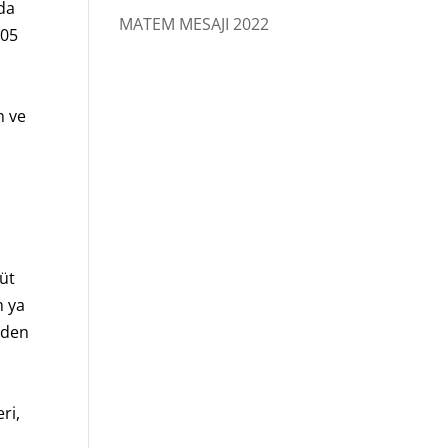
ıda
MATEM MESAJI 2022
005
n ve
.
güt
n ya
rden
ri,