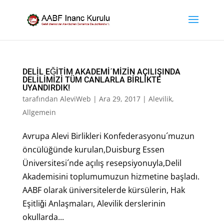
DELİL EǦİTİM AKADEMİ´MİZİN AÇILIŞINDA
DELİLİMİZİ TÜM CANLARLA BİRLİKTE
UYANDIRDIK!
tarafından
AleviWeb
|
Ara 29, 2017
|
Alevilik
,
Allgemein
Avrupa Alevi Birlikleri Konfederasyonu´muzun
öncülüğünde kurulan,Duisburg Essen
Üniversitesi´nde açılış resepsiyonuyla,Delil
Akademisini toplumumuzun hizmetine başladı.
AABF olarak üniversitelerde kürsülerin, Hak
Eşitliǧi Anlaşmaları, Alevilik derslerinin
okullarda...