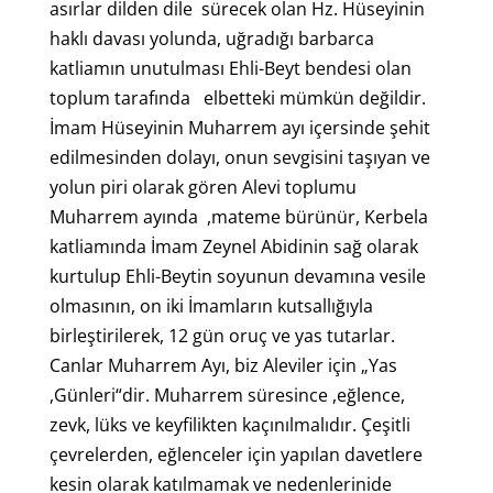
asırlar dilden dile sürecek olan Hz. Hüseyinin
haklı davası yolunda, uğradığı barbarca
katliamın unutulması Ehli-Beyt bendesi olan
toplum tarafında elbetteki mümkün değildir.
İmam Hüseyinin Muharrem ayı içersinde şehit
edilmesinden dolayı, onun sevgisini taşıyan ve
yolun piri olarak gören Alevi toplumu
Muharrem ayında ,mateme bürünür, Kerbela
katliamında İmam Zeynel Abidinin sağ olarak
kurtulup Ehli-Beytin soyunun devamına vesile
olmasının, on iki İmamların kutsallığıyla
birleştirilerek, 12 gün oruç ve yas tutarlar.
Canlar Muharrem Ayı, biz Aleviler için „Yas
,Günleri“dir. Muharrem süresince ,eğlence,
zevk, lüks ve keyfilikten kaçınılmalıdır. Çeşitli
çevrelerden, eğlenceler için yapılan davetlere
kesin olarak katılmamak ve nedenlerinide