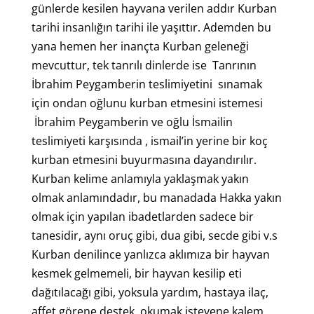
günlerde kesilen hayvana verilen addır Kurban
tarihi insanlığın tarihi ile yaşıttır. Ademden bu
yana hemen her inançta Kurban geleneği
mevcuttur, tek tanrılı dinlerde ise Tanrının
İbrahim Peygamberin teslimiyetini sınamak
için ondan oğlunu kurban etmesini istemesi
İbrahim Peygamberin ve oğlu İsmailin
teslimiyeti karşısında , ismail’in yerine bir koç
kurban etmesini buyurmasına dayandırılır.
Kurban kelime anlamıyla yaklaşmak yakın
olmak anlamındadır, bu manadada Hakka yakın
olmak için yapılan ibadetlarden sadece bir
tanesidir, aynı oruç gibi, dua gibi, secde gibi v.s
Kurban denilince yanlızca aklımıza bir hayvan
kesmek gelmemeli, bir hayvan kesilip eti
dağıtılacağı gibi, yoksula yardım, hastaya ilaç,
affet görene destek, okumak isteyene kalem