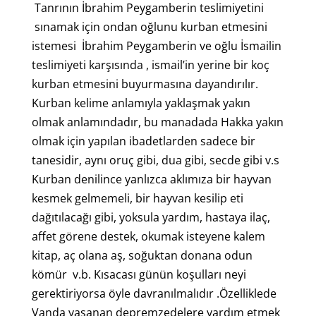
Tanrının İbrahim Peygamberin teslimiyetini
sınamak için ondan oğlunu kurban etmesini
istemesi İbrahim Peygamberin ve oğlu İsmailin
teslimiyeti karşısında , ismail’in yerine bir koç
kurban etmesini buyurmasına dayandırılır.
Kurban kelime anlamıyla yaklaşmak yakın
olmak anlamındadır, bu manadada Hakka yakın
olmak için yapılan ibadetlarden sadece bir
tanesidir, aynı oruç gibi, dua gibi, secde gibi v.s
Kurban denilince yanlızca aklımıza bir hayvan
kesmek gelmemeli, bir hayvan kesilip eti
dağıtılacağı gibi, yoksula yardım, hastaya ilaç,
affet görene destek, okumak isteyene kalem
kitap, aç olana aş, soğuktan donana odun
kömür v.b. Kısacası günün koşulları neyi
gerektiriyorsa öyle davranılmalıdır .Özelliklede
Vanda yaşanan depremzedelere yardım etmek