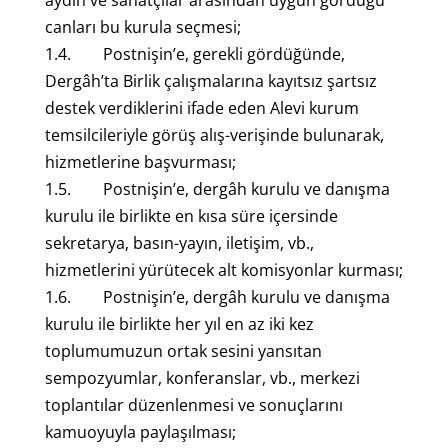
aydın ve sanatçılar arasından uygun gördüğü
canları bu kurula seçmesi;
1.4. Postnişin’e, gerekli gördüğünde,
Dergâh’ta Birlik çalışmalarına kayıtsız şartsız
destek verdiklerini ifade eden Alevi kurum
temsilcileriyle görüş alış-verişinde bulunarak,
hizmetlerine başvurması;
1.5. Postnişin’e, dergâh kurulu ve danışma
kurulu ile birlikte en kısa süre içersinde
sekretarya, basın-yayın, iletişim, vb.,
hizmetlerini yürütecek alt komisyonlar kurması;
1.6. Postnişin’e, dergâh kurulu ve danışma
kurulu ile birlikte her yıl en az iki kez
toplumumuzun ortak sesini yansıtan
sempozyumlar, konferanslar, vb., merkezi
toplantılar düzenlenmesi ve sonuçlarını
kamuoyuyla paylaşılması;