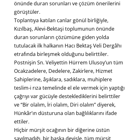
önünde duran sorunları ve çözüm önerilerini
görüştüler.
Toplantıya katılan canlar gönül birliğiyle,
Kızılbaş, Alevi-Bektaşi toplumunun önünde
duran sorunların çözümüne giden yolda
tutulacak ilk halkanın Hacı Bektaş Veli Dergâhı
etrafında birleşmek olduğunu belirttiler.
Postnişin Sn. Veliyettin Hürrem Ulusoy’un tüm
Ocakzadelere, Dedelere, Zakirlere, Hizmet
Sahiplerine, âşıklara, sadıklara, muhiplere
teslim-i rıza temelinde el ele vermek için yaptığı
çağrıyı var gücüyle desteklediklerini belirttiler
ve “Bir olalım, İri olalım, Diri olalım” diyerek,
Hünkâr’ın düsturuna olan bağlılıklarını ifade
ettiler.
Hiçbir mürşit ocağının bir diğerine üstün
sayılmadığı, bir başka deyişle, tüm mürşit