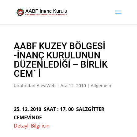
AABF KUZEY BÖLGESİ
-İNANÇ KURULUNUN
DÜZENLEDİĞİ – BİRLİK
CEM´ İ
tarafından
AleviWeb
|
Ara 12, 2010
|
Allgemein
25. 12. 2010 SAAT : 17. 00 SALZGİTTER
CEMEVİNDE
Detayli Bilgi icin